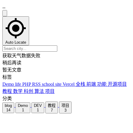
--
Auto Locate
获取天气数据失败
稍后再读
暂无文章
标签
Demo
life
PHP
RSS
school
site
Vercel
全栈
前端
功能
开源项目
教程
数学
科创
算法
项目
分类
blog
Demo
DEV
教程
项目
14
1
1
7
3