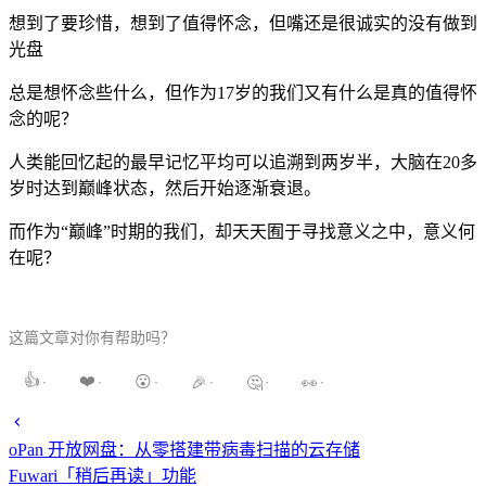
想到了要珍惜，想到了值得怀念，但嘴还是很诚实的没有做到
光盘
总是想怀念些什么，但作为17岁的我们又有什么是真的值得怀
念的呢？
人类能回忆起的最早记忆平均可以追溯到两岁半，大脑在20多
岁时达到巅峰状态，然后开始逐渐衰退。
而作为“巅峰”时期的我们，却天天囿于寻找意义之中，意义何
在呢？
这篇文章对你有帮助吗？
👍
❤️
😮
🎉
🤔
👀
·
·
·
·
·
·
oPan 开放网盘：从零搭建带病毒扫描的云存储
Fuwari「稍后再读」功能