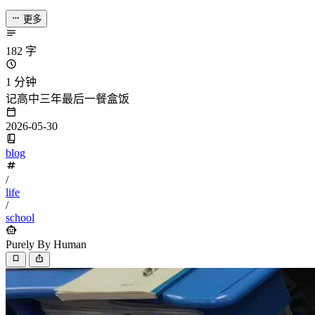
更多
182 字
1 分钟
记高中三年最后一餐盒饭
2026-05-30
blog
/
life
/
school
Purely By Human