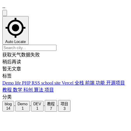
--
Auto Locate
获取天气数据失败
稍后再读
暂无文章
标签
Demo
life
PHP
RSS
school
site
Vercel
全栈
前端
功能
开源项目
教程
数学
科创
算法
项目
分类
blog
Demo
DEV
教程
项目
14
1
1
7
3