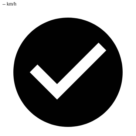
-- km/h