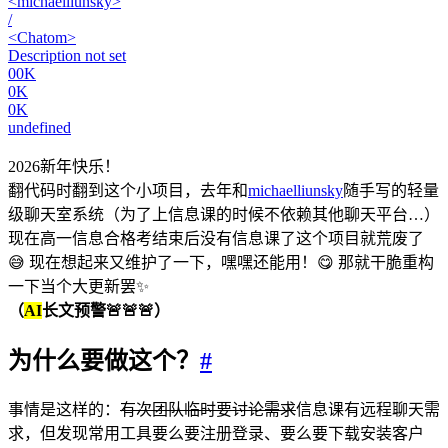
<michaelliunsky>
/
<Chatom>
Description not set
00K
0K
0K
undefined
2026新年快乐！
翻代码时翻到这个小项目，去年和
michaelliunsky
随手写的轻量
级聊天室系统（为了上信息课的时候不依赖其他聊天平台…）
现在高一信息合格考结束后没有信息课了这个项目就荒废了
😅 现在想起来又维护了一下，嘿嘿还能用！😋 那就干脆重构
一下当个大更新罢✨
（
AI
长文预警🚨🚨🚨）
为什么要做这个？
#
事情是这样的：
有次团队临时要讨论需求
信息课有远程聊天需
求，但发现常用工具要么要注册登录、要么要下载安装客户