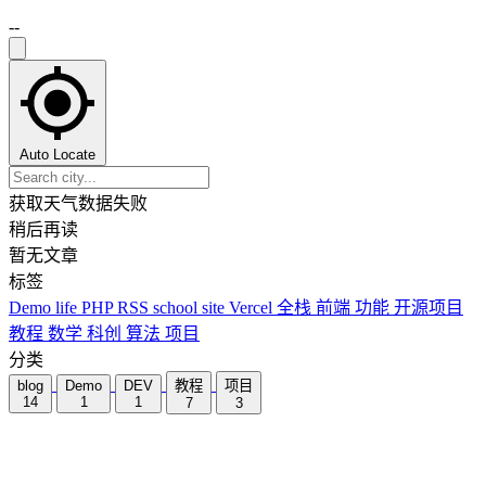
--
Auto Locate
获取天气数据失败
稍后再读
暂无文章
标签
Demo
life
PHP
RSS
school
site
Vercel
全栈
前端
功能
开源项目
教程
数学
科创
算法
项目
分类
blog
Demo
DEV
教程
项目
14
1
1
7
3