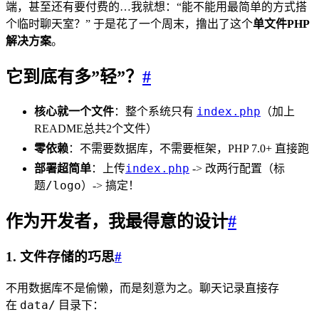
端，甚至还有要付费的…我就想：“能不能用最简单的方式搭
个临时聊天室？” 于是花了一个周末，撸出了这个
单文件PHP
解决方案
。
它到底有多”轻”？
#
index.php
核心就一个文件
：整个系统只有
（加上
README总共2个文件）
零依赖
：不需要数据库，不需要框架，PHP 7.0+ 直接跑
index.php
改两行配置（标
部署超简单
：上传
->
题/logo）
-> 搞定！
作为开发者，我最得意的设计
#
1. 文件存储的巧思
#
不用数据库不是偷懒，而是刻意为之。聊天记录直接存
data/
在
目录下：