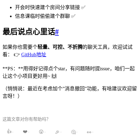
开会时快速建个房间分享链接 ✅
信息课临时偷偷建个群聊 ✅
最后说点心里话
#
如果你也需要个
轻量、可控、不折腾
的聊天工具，欢迎试试
看： 👉
GitHub地址
**PS：**用得好记得点个star，有问题随时提issue，咱们一起
让这个小项目更好用~ 🙌
（悄悄说：最近在考虑加个”消息撤回”功能，有啥建议欢迎留
言呀！）
这篇文章对你有帮助吗？
👍
❤️
😮
🎉
🤔
👀
·
·
·
·
·
·