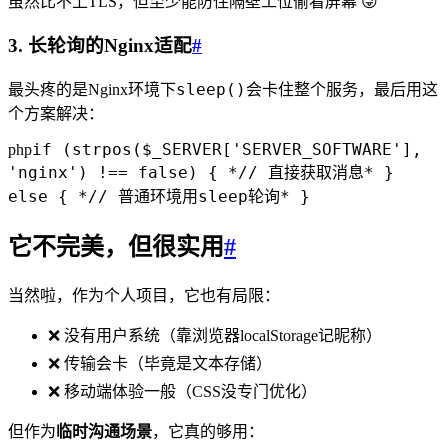
虽然比不上TLS，但至少能防住隔壁工位偷看屏幕 😜
3. 长轮询的Nginx适配
#
sleep()
最头疼的是Nginx环境下
会卡住整个服务，最后用这
个方案解决：
if (strpos($_SERVER['SERVER_SOFTWARE'],
php
'nginx') !== false) { *// 直接获取消息* }
else { *// 普通环境用sleep轮询* }
它不完美，但很实用
#
当然啦，作为个人项目，它也有局限：
❌ 没有用户系统（靠浏览器localStorage记昵称）
❌ 传输会卡（毕竟是文本存储）
❌ 移动端体验一般（CSS没专门优化）
但作为
临时沟通场景
，它真的够用：