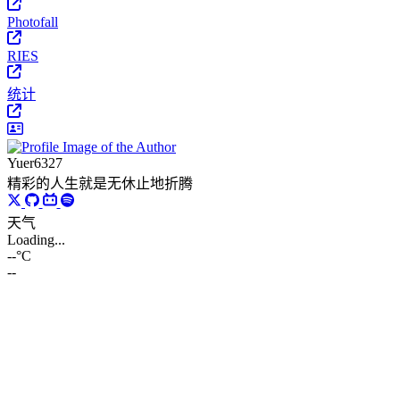
Photofall
RIES
统计
Yuer6327
精彩的人生就是无休止地折腾
天气
Loading...
--°C
--